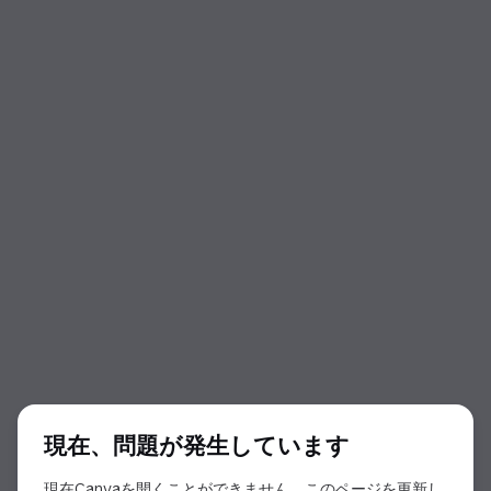
ダイアログの開始
現在、問題が発生しています
現在Canvaを開くことができません。このページを更新し